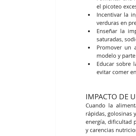
el picoteo exce
Incentivar la i
verduras en pre
Enseñar la imp
saturadas, sodi
Promover un am
modelo y parte 
Educar sobre l
evitar comer en
IMPACTO DE U
Cuando la aliment
rápidas, golosinas 
energía, dificulta
y carencias nutrici