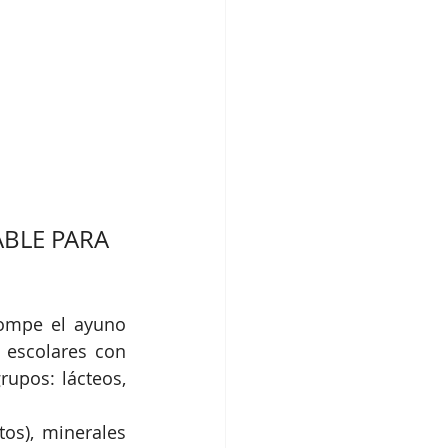
BLE PARA 
ompe el ayuno 
 escolares con 
upos: lácteos, 
os), minerales 