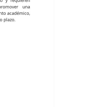
o y requieren 
promover una 
nto académico, 
o plazo. 