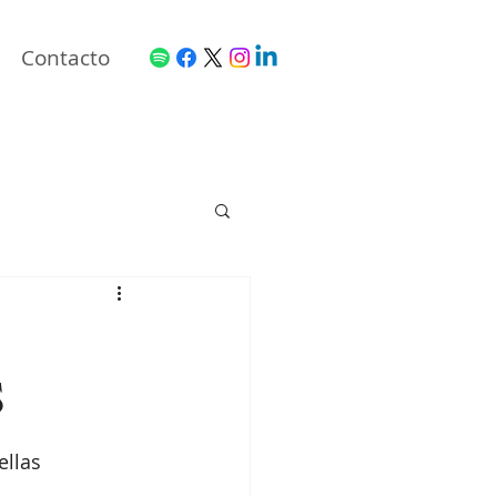
Contacto
S
llas 