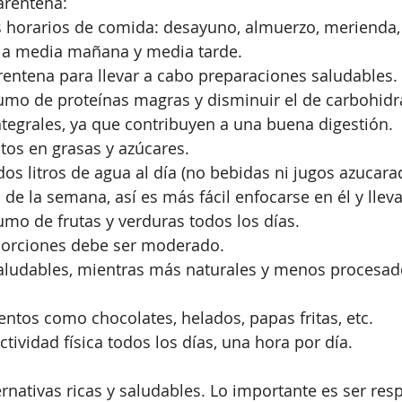
arentena:
s horarios de comida: desayuno, almuerzo, merienda,
es a media mañana y media tarde.
rentena para llevar a cabo preparaciones saludables.
sumo de proteínas magras y disminuir el de carbohidr
integrales, ya que contribuyen a una buena digestión.
ltos en grasas y azúcares.
os litros de agua al día (no bebidas ni jugos azucara
de la semana, así es más fácil enfocarse en él y lleva
sumo de frutas y verduras todos los días.
porciones debe ser moderado.
saludables, mientras más naturales y menos procesad
mentos como chocolates, helados, papas fritas, etc.
tividad física todos los días, una hora por día.
rnativas ricas y saludables. Lo importante es ser res