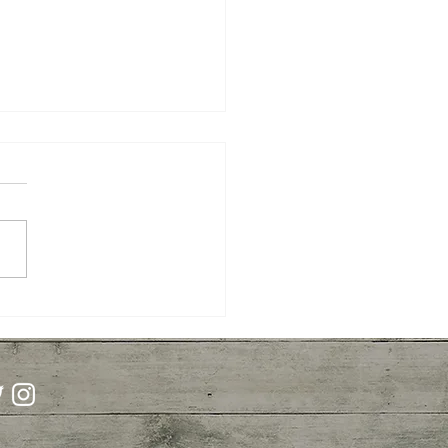
ipantu: la nueva salida del
 de la luna