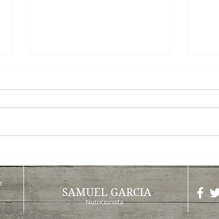
¿QUÉ COMER PARA
We tr
DISFRUTAR DE UN DÍA DE
sol y
NIEVE?
m
SAMUEL GARCIA
Nutricionista