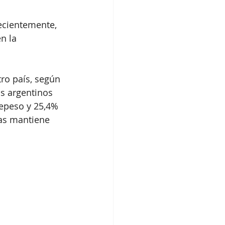
ecientemente, 
n la 
ro país, según 
s argentinos 
epeso y 25,4% 
as mantiene 