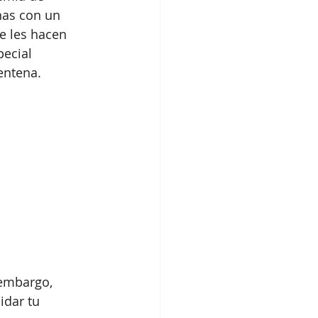
nas con un 
e les hacen 
ecial 
entena.
 embargo, 
dar tu 