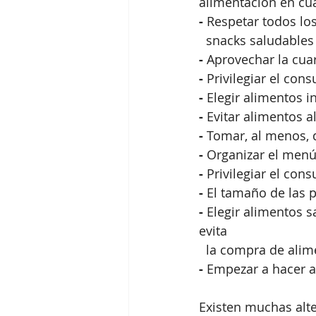
alimentación en cu
- 
Respetar todos lo
  snacks saludabl
-
 Aprovechar la cua
- 
Privilegiar el con
-
 Elegir alimentos 
-
 Evitar alimentos a
-
 Tomar, al menos, d
-
 Organizar el menú 
-
 Privilegiar el con
- 
El tamaño de las 
-
 Elegir alimentos 
evita 
  la compra de ali
-
 Empezar a hacer ac
Existen muchas alte