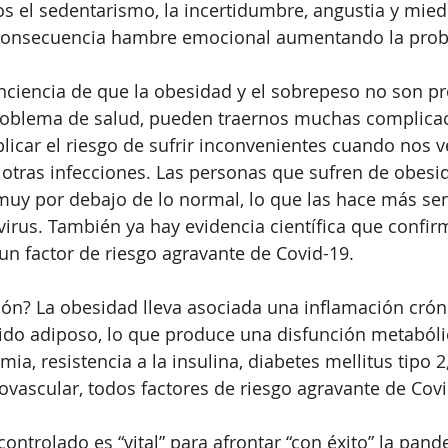
s el sedentarismo, la incertidumbre, angustia y mied
consecuencia hambre emocional aumentando la prob
iencia de que la obesidad y el sobrepeso no son p
problema de salud, pueden traernos muchas complicac
plicar el riesgo de sufrir inconvenientes cuando nos 
 otras infecciones. Las personas que sufren de obesi
muy por debajo de lo normal, lo que las hace más sen
irus. También ya hay evidencia científica que confir
un factor de riesgo agravante de Covid-19.
ción? La obesidad lleva asociada una inflamación cróni
jido adiposo, lo que produce una disfunción metaból
mia, resistencia a la insulina, diabetes mellitus tipo 2
vascular, todos factores de riesgo agravante de Covi
ontrolado es “vital” para afrontar “con éxito” la pand