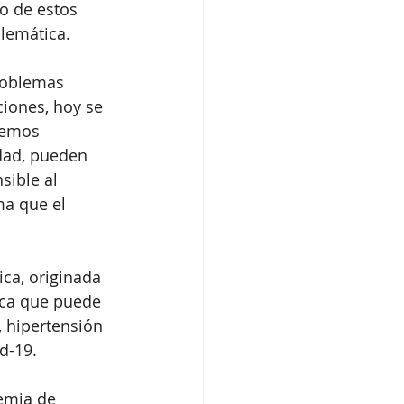
o de estos 
lemática.
roblemas 
iones, hoy se 
vemos 
dad, pueden 
sible al 
ma que el 
ca, originada 
ica que puede 
, hipertensión 
d-19. 
emia de 