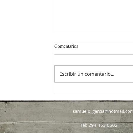
Comentarios
Escribir un comentario...
Amamantar es decir “Te Amo”
samuelb_garcia@hotmail.co
Tel: 294 463 0502