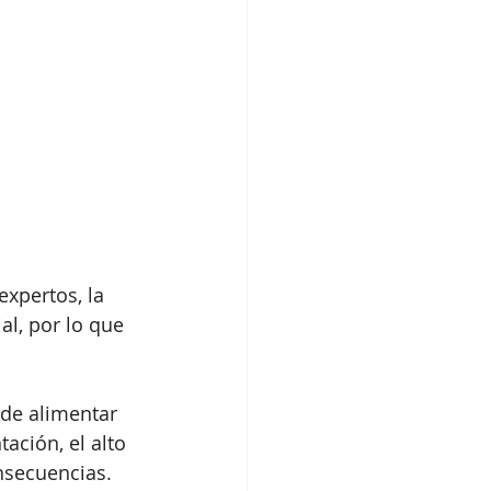
xpertos, la 
al, por lo que 
de alimentar 
ación, el alto 
nsecuencias. 