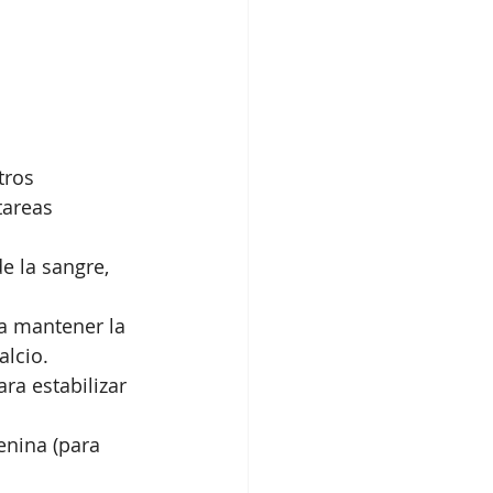
tros 
tareas 
e la sangre, 
a mantener la 
alcio.
ra estabilizar 
enina (para 