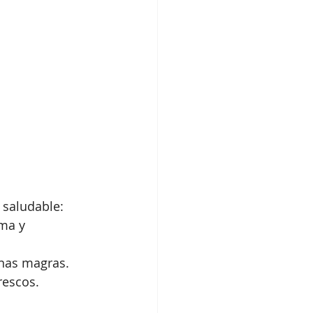
 saludable:
ima y 
ínas magras. 
rescos.