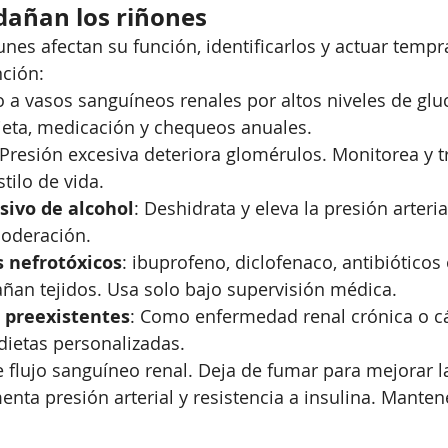
dañan los riñones
nes afectan su función, identificarlos y actuar temp
nción:
o a vasos sanguíneos renales por altos niveles de glu
ieta, medicación y chequeos anuales.
 Presión excesiva deteriora glomérulos. Monitorea y t
tilo de vida.
ivo de alcohol
: Deshidrata y eleva la presión arterial
oderación.
 nefrotóxicos
: ibuprofeno, diclofenaco, antibióticos
ñan tejidos. Usa solo bajo supervisión médica.
preexistentes
: Como enfermedad renal crónica o cá
dietas personalizadas.
 flujo sanguíneo renal. Deja de fumar para mejorar la
enta presión arterial y resistencia a insulina. Mante