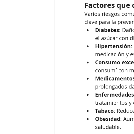
Factores que 
Varios riesgos comu
clave para la preve
Diabetes
: Dañ
el azúcar con d
Hipertensión
:
medicación y es
Consumo exces
consumí con m
Medicamentos
prolongados da
Enfermedades 
tratamientos y 
Tabaco
: Reduce
Obesidad
: Aum
saludable.