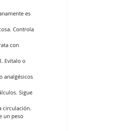
ranamente es 
cosa. Controla 
rata con 
. Evítalo o 
 o analgésicos 
lculos. Sigue 
 circulación.
ne un peso 