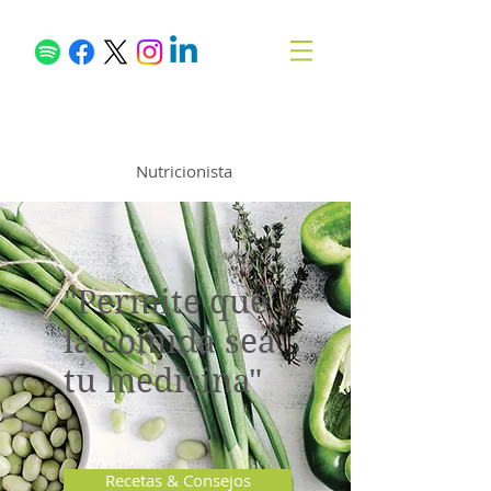
Samuel García
Nutricionista
"Permite que
la comida sea
tu medicina"
Recetas & Consejos