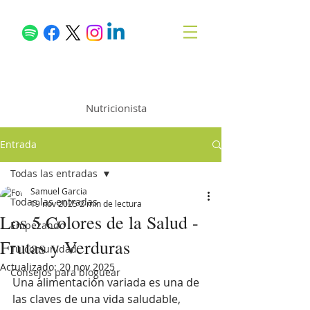
Samuel García
Nutricionista
Entrada
Todas las entradas
Samuel Garcia
Todas las entradas
19 nov 2025
2 min de lectura
Los 5 Colores de la Salud -
Empezando
Frutas y Verduras
Tu comunidad
Actualizado:
20 nov 2025
Consejos para bloguear
Una alimentación variada es una de 
las claves de una vida saludable, 