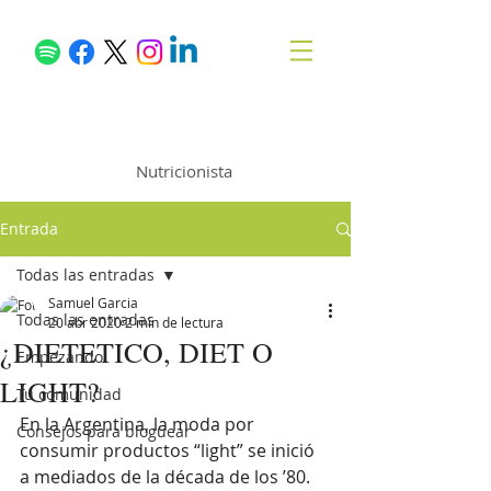
Samuel García
Nutricionista
Entrada
Todas las entradas
Samuel Garcia
Todas las entradas
20 abr 2020
2 min de lectura
¿DIETETICO, DIET O
Empezando
LIGHT?
Tu comunidad
En la Argentina, la moda por 
Consejos para bloguear
consumir productos “light” se inició 
a mediados de la década de los ’80. 