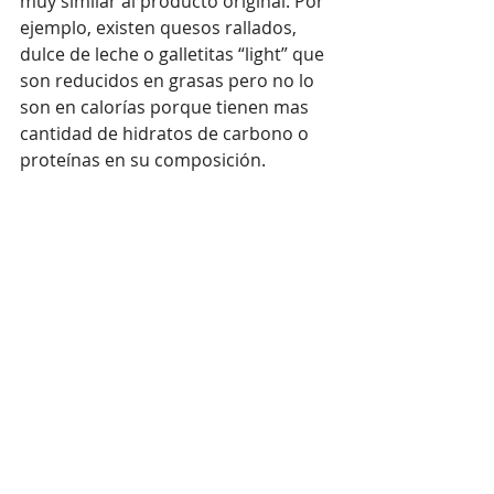
muy similar al producto original. Por 
ejemplo, existen quesos rallados, 
dulce de leche o galletitas “light” que 
son reducidos en grasas pero no lo 
son en calorías porque tienen mas 
cantidad de hidratos de carbono o 
proteínas en su composición.
Por eso, debe especificarse en la 
proximidad del término el valor 
energético o nutriente al que hace 
alusión y, si corresponde, se debe 
aclarar el porcentaje de la reducción. 