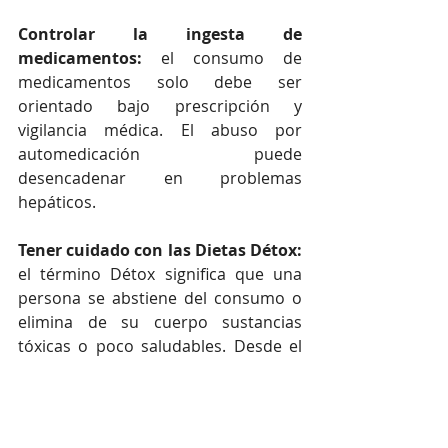
Controlar la ingesta de 
medicamentos:
 el consumo de 
medicamentos solo debe ser 
orientado bajo prescripción y 
vigilancia médica. El abuso por 
automedicación puede 
desencadenar en problemas 
hepáticos.
Tener cuidado con las Dietas Détox:
el término Détox significa que una 
persona se abstiene del consumo o 
elimina de su cuerpo sustancias 
tóxicas o poco saludables. Desde el 
punto de vista del consumo de 
antioxidantes, frutas, verduras y de 
evitar la ingesta de alcohol, se puede 
decir que sí es recomendable, 