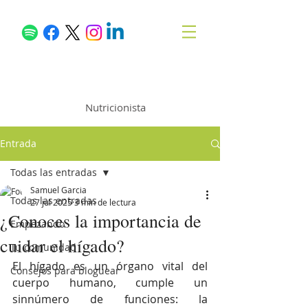
Samuel García
Nutricionista
Entrada
Todas las entradas
Samuel Garcia
Todas las entradas
27 jul 2025
3 min de lectura
¿Conoces la importancia de
Empezando
cuidar el hígado?
Tu comunidad
El hígado es un órgano vital del 
Consejos para bloguear
cuerpo humano, cumple un 
sinnúmero de funciones: la 