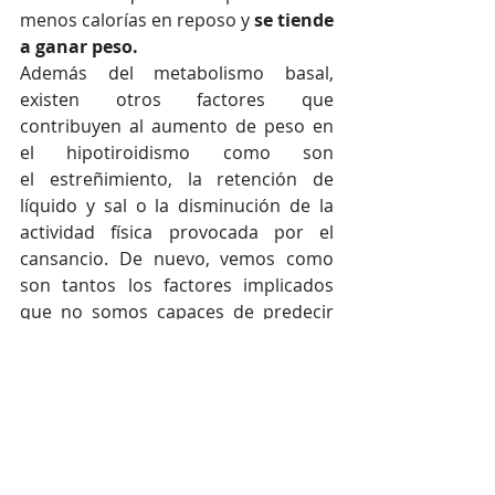
menos calorías en reposo y 
se tiende 
a ganar peso.
Además del metabolismo basal, 
existen otros factores que 
contribuyen al aumento de peso en 
el hipotiroidismo como son 
el estreñimiento, la retención de 
líquido y sal o la disminución de la 
actividad física provocada por el 
cansancio. De nuevo, vemos como 
son tantos los factores implicados 
que no somos capaces de predecir 
qué pasará con el peso o con qué 
intensidad.
Igual que sucede con el 
hipertiroidismo, si se trata de forma 
adecuada, el cuerpo tiende a 
recuperar su peso habitual.