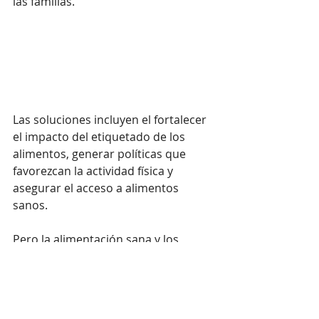
las familias.
Las soluciones incluyen el fortalecer 
el impacto del etiquetado de los 
alimentos, generar políticas que 
favorezcan la actividad física y 
asegurar el acceso a alimentos 
sanos.
Pero la alimentación sana y los 
estilos de vida activos no son 
accesibles ni asequibles en familias 
con bajos ingresos. La 
inasequibilidad y la inaccesibilidad 