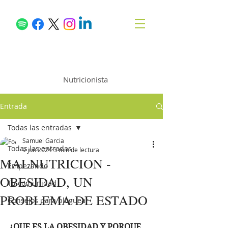
Samuel García
Nutricionista
Entrada
Todas las entradas
Samuel Garcia
Todas las entradas
9 jun 2024
3 min de lectura
MALNUTRICION -
Empezando
OBESIDAD, UN
Tu comunidad
PROBLEMA DE ESTADO
Consejos para bloguear
¿QUE ES LA OBESIDAD Y PORQUE 