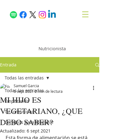
Samuel García
Nutricionista
Entrada
Todas las entradas
Samuel Garcia
Todas las entradas
6 sept 2021
2 min de lectura
MI HIJO ES
Empezando
VEGETARIANO, ¿QUE
Tu comunidad
DEBO SABER?
Consejos para bloguear
Actualizado:
6 sept 2021
Esta forma de alimentación se está 