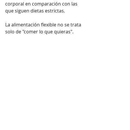
corporal en comparación con las 
que siguen dietas estrictas.
La alimentación flexible no se trata 
solo de "comer lo que quieras". 
Implica ser consciente de las 
elecciones alimentarias y crear un 
balance que se adapte a las metas 
personales de salud. También se 
puede combinar con el control de 
porciones y la planificación de 
comidas para asegurar que se 
satisfacen las necesidades 
nutricionales. Como cualquier 
cambio en los hábitos alimentarios, 
es recomendable consultar a un 
nutricionista que pueda ofrecer 
orientación personalizada y apoyo 
en el camino hacia una alimentación 