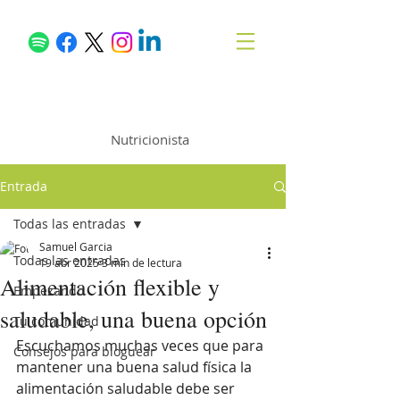
Samuel García
Nutricionista
Entrada
Todas las entradas
Samuel Garcia
Todas las entradas
19 abr 2025
3 min de lectura
Alimentación flexible y
Empezando
saludable, una buena opción
Tu comunidad
Escuchamos muchas veces que para 
Consejos para bloguear
mantener una buena salud física la 
alimentación saludable debe ser 