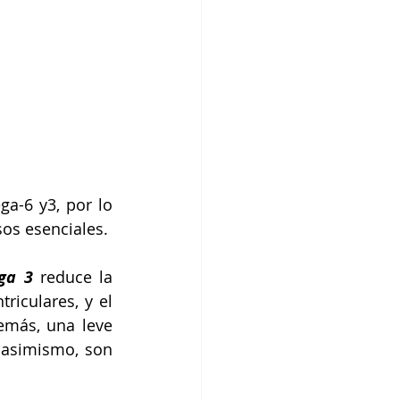
a-6 y3, por lo 
sos esenciales.
ga 3
 reduce la 
riculares, y el 
emás, una leve 
 asimismo, son 