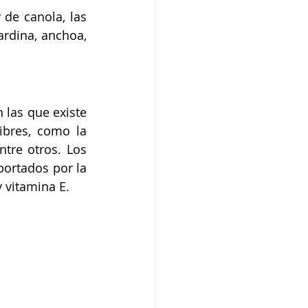
de canola, las 
rdina, anchoa, 
las que existe 
ibres, como la 
arteriosclerosis, el infarto de miocardio y los procesos de isquemia, entre otros. Los 
ortados por la 
y vitamina E.