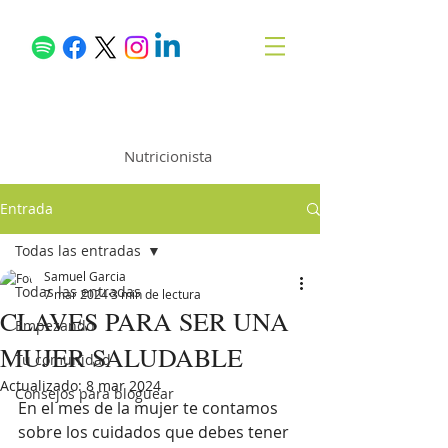
Samuel García
Nutricionista
Entrada
Todas las entradas
Samuel Garcia
Todas las entradas
7 mar 2024
3 min de lectura
CLAVES PARA SER UNA
Empezando
MUJER SALUDABLE
Tu comunidad
Actualizado:
8 mar 2024
Consejos para bloguear
En el mes de la mujer te contamos 
sobre los cuidados que debes tener 