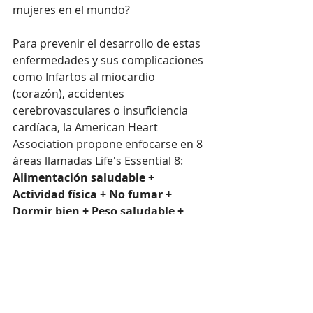
mujeres en el mundo?
Para prevenir el desarrollo de estas 
enfermedades y sus complicaciones 
como Infartos al miocardio 
(corazón), accidentes 
cerebrovasculares o insuficiencia 
cardíaca, la American Heart 
Association propone enfocarse en 8 
áreas llamadas Life's Essential 8:
Alimentación saludable + 
Actividad física + No fumar + 
Dormir bien + Peso saludable + 
Buen control de la glucemia + 
Colesterol en rangos normales + 
Presión arterial normal.
Es importantes la consulta médica 
para evaluar y abordar estos 