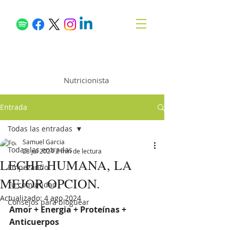
Samuel García
Nutricionista
Entrada
Todas las entradas
Samuel Garcia
Todas las entradas
28 jul 2024
2 min de lectura
LECHE HUMANA, LA
Empezando
MEJOR OPCION.
Tu comunidad
Actualizado:
4 ago 2024
Consejos para bloguear
Amor + Energia + Proteínas + 
Anticuerpos