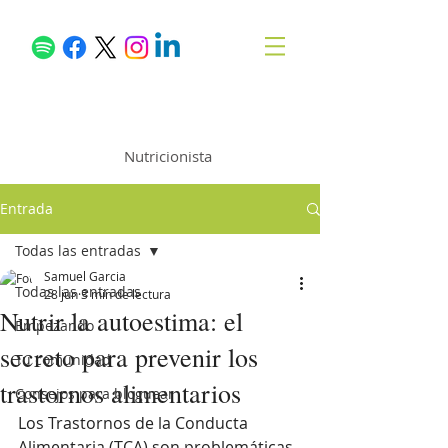
Samuel García
Nutricionista
Entrada
Todas las entradas
Samuel Garcia
Todas las entradas
28 jun
3 min de lectura
Nutrir la autoestima: el
Empezando
secreto para prevenir los
Tu comunidad
trastornos alimentarios
Consejos para bloguear
Los Trastornos de la Conducta 
Alimentaria (TCA) son problemáticas 