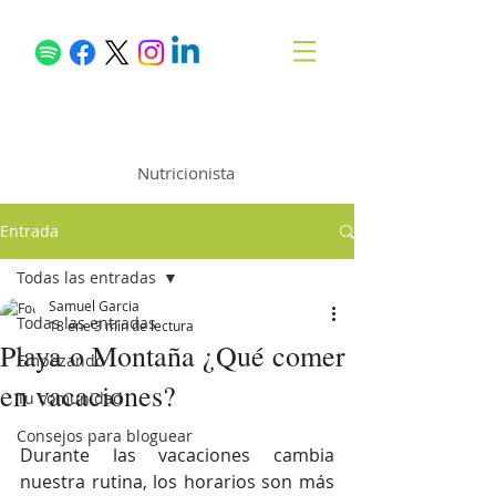
Samuel García
Nutricionista
Entrada
Todas las entradas
Samuel Garcia
Todas las entradas
18 ene
3 min de lectura
Playa o Montaña ¿Qué comer
Empezando
en vacaciones?
Tu comunidad
Consejos para bloguear
Durante las vacaciones cambia 
nuestra rutina, los horarios son más 