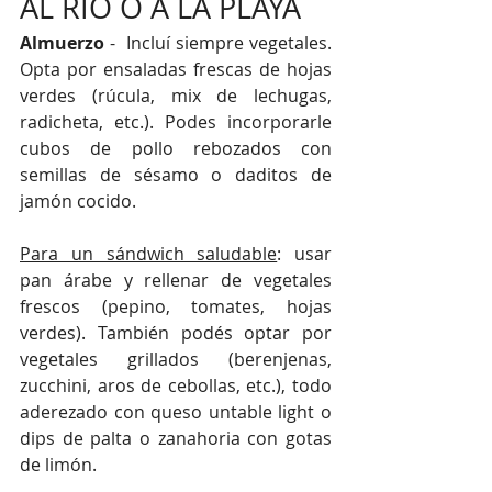
AL RIO O A LA PLAYA
Almuerzo 
-
Incluí siempre vegetales. 
Opta por ensaladas frescas de hojas 
verdes (rúcula, mix de lechugas, 
radicheta, etc.). Podes incorporarle 
cubos de pollo rebozados con 
semillas de sésamo o daditos de 
jamón cocido.
Para un sándwich saludable
: usar 
pan árabe y rellenar de vegetales 
frescos (pepino, tomates, hojas 
verdes). También podés optar por 
vegetales grillados (berenjenas, 
zucchini, aros de cebollas, etc.), todo 
aderezado con queso untable light o 
dips de palta o zanahoria con gotas 
de limón.